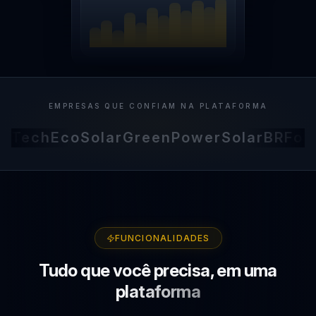
EMPRESAS QUE CONFIAM NA PLATAFORMA
nTech
EcoSolar
GreenPower
SolarBR
FotoV
FUNCIONALIDADES
Tudo que você precisa,
em uma
plataforma