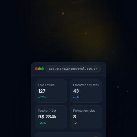
4.9/5 — 150+ empresas
Leads ativos
Receita
127
R$ 284k
Projetos
Economia
42
R$ 1.2M
app.energiarenovavel.com.br
Leads ativos
Propostas enviadas
127
43
+12%
+8%
Receita (mês)
Projetos em obra
R$ 284k
8
+23%
+2