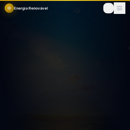
Energia Renovável
Plataforma #1 solar
Gerencie sua
empresa solar
do lead à instalação
um só lugar
Testar 14 dias grátis
Ver funcionalidades
14 dias
Sem cartão
Garantia 30 dias