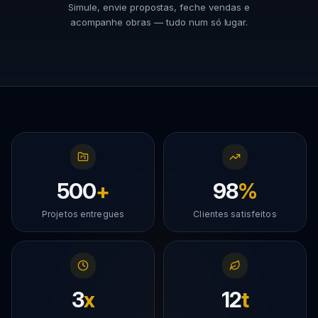
Simule, envie propostas, feche vendas e
acompanhe obras — tudo num só lugar.
500
+
98
%
Projetos entregues
Clientes satisfeitos
3
x
12
t