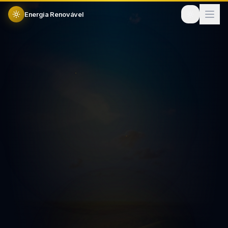
Energia Renovável
Plataforma #1 solar
Gerencie sua
empresa solar
do lead à instalação
um só lugar
Testar 14 dias grátis
Ver funcionalidades
14 dias
Sem cartão
Garantia 30 dias