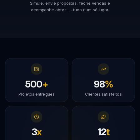
Simule, envie propostas, feche vendas e
acompanhe obras — tudo num só lugar.
500
+
98
%
Projetos entregues
Clientes satisfeitos
3
x
12
t