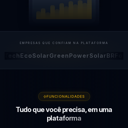
EMPRESAS QUE CONFIAM NA PLATAFORMA
Tech
EcoSolar
GreenPower
SolarBR
FotoV
FUNCIONALIDADES
Tudo que você precisa,
em uma
plataforma