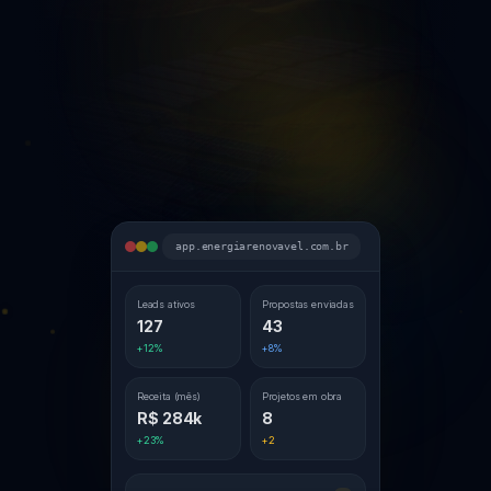
4.9/5 — 150+ empresas
Leads ativos
Receita
127
R$ 284k
Projetos
Economia
42
R$ 1.2M
app.energiarenovavel.com.br
Leads ativos
Propostas enviadas
127
43
+12%
+8%
Receita (mês)
Projetos em obra
R$ 284k
8
+23%
+2