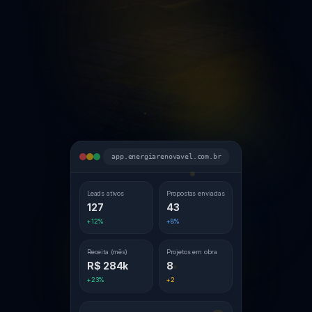
4.9/5 — 150+ empresas
Leads ativos
Receita
127
R$ 284k
Projetos
Economia
42
R$ 1.2M
app.energiarenovavel.com.br
Leads ativos
Propostas enviadas
127
43
+12%
+8%
Receita (mês)
Projetos em obra
R$ 284k
8
+23%
+2