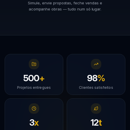
Simule, envie propostas, feche vendas e
acompanhe obras — tudo num só lugar.
500
+
98
%
Projetos entregues
Clientes satisfeitos
3
x
12
t