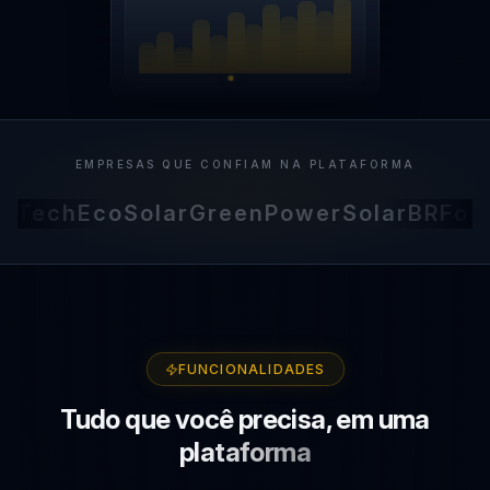
EMPRESAS QUE CONFIAM NA PLATAFORMA
Tech
EcoSolar
GreenPower
SolarBR
FotoV
FUNCIONALIDADES
Tudo que você precisa,
em uma
plataforma