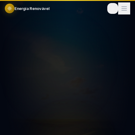
Energia Renovável
Plataforma #1 solar
Gerencie sua
empresa solar
do lead à instalação
um só lugar
Testar 14 dias grátis
Ver funcionalidades
14 dias
Sem cartão
Garantia 30 dias